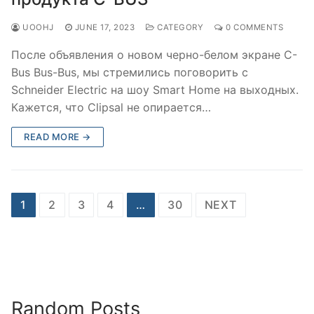
UOOHJ
JUNE 17, 2023
CATEGORY
0 COMMENTS
После объявления о новом черно-белом экране C-
Bus Bus-Bus, мы стремились поговорить с
Schneider Electric на шоу Smart Home на выходных.
Кажется, что Clipsal не опирается…
READ MORE →
Posts
1
2
3
4
…
30
NEXT
navigation
Random Posts